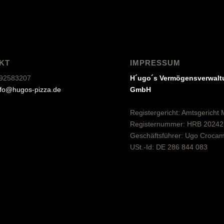
KT
IMPRESSUM
9.92583207
H´ugo´s Vermögensverwalt
nfo@hugos-pizza.de
GmbH
Registergericht: Amtsgericht
Registernummer: HRB 20242
Geschäftsführer: Ugo Croca
USt.-Id: DE 286 844 083