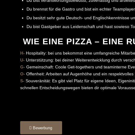
Du bist verantwortungsbewusst, zuverlässig und arbeitest
Du brennst für die Gastro und bist ein echter Teamplayer
Du besitzt sehr gute Deutsch- und Englischkenntnisse un
Du bist Gastgeber aus Leidenschaft und hast sowieso T
WIE EINE PIZZA – EINE 
H-
Hospitality: bei uns bekommst eine umfangreiche Mitarbei
U-
Unterstützung: bei deiner Weiterentwicklung durch vers
G-
Gemeinschaft: Coole Get-togethers und teaminterne Ev
O-
Offenheit: Arbeiten auf Augenhöhe und ein respektvolles
S-
Souveränität: Es gibt viel Platz für eigene Ideen, Eigenin
schnellen Entscheidungswegen bieten dir optimale Vorausse
Bewerbung