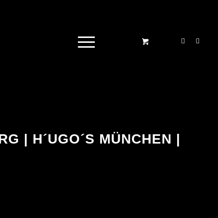
G | H´UGO´S MÜNCHEN |