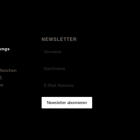
NEWSLETTER
ungs
 München
1
mo