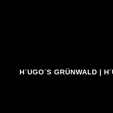
H´UGO´S GRÜNWALD | H