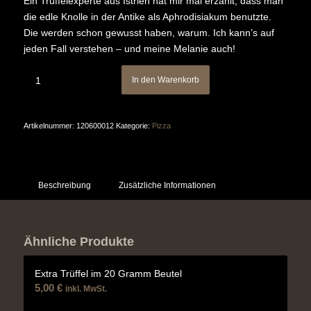
Ein Trüffelexperte aus Istrien hat mir mal erzählt, dass man
die edle Knolle in der Antike als Aphrodisiakum benutzte.
Die werden schon gewusst haben, warum. Ich kann’s auf
jeden Fall verstehen – und meine Melanie auch!
In den Warenkorb
Artikelnummer:
120600012
Kategorie:
Pizza
Beschreibung
Zusätzliche Informationen
Ähnliche Produkte
Extra Trüffel im 20 Gramm Beutel
5,00
€
inkl. MwSt.