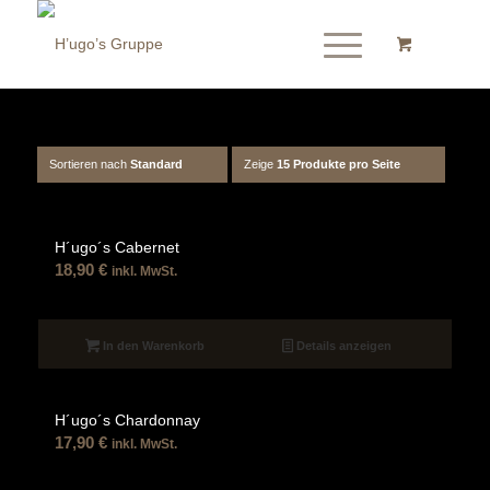
Sortieren nach
Standard
Zeige
15 Produkte pro Seite
H´ugo´s Cabernet
18,90
€
inkl. MwSt.
In den Warenkorb
Details anzeigen
H´ugo´s Chardonnay
17,90
€
inkl. MwSt.