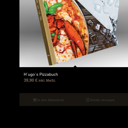
H´ugo´s Pizzabuch
39,90
€
inkl. MwSt.
In den Warenkorb
Details anzeigen